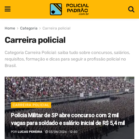
Home
Categoria
Carreira policial
Carreira policial
Categoria Carreira Policial: saiba tudo sobre concursos, salários,
requisitos, formação e dicas para seguir a profissão policial no
Brasil.
CARREIRA POLICIAL
Polícia Militar de SP abre concurso com 2 mil
vagas para soldado e salário inicial de R$ 5,4 mil
POR
LUCAS PEREIRA
03/08/2026 - 12:50