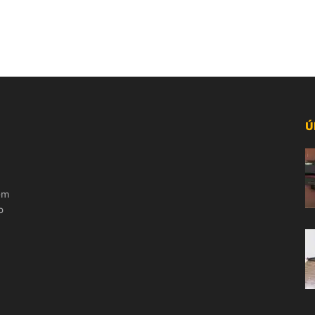
Ú
 em
o