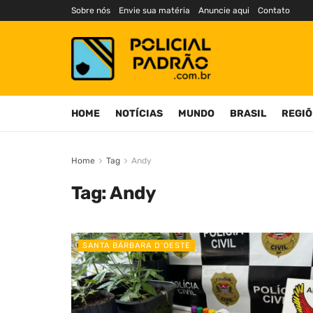
Sobre nós
Envie sua matéria
Anuncie aqui
Contato
HOME
NOTÍCIAS
MUNDO
BRASIL
REGIÕ
Home
Tag
Andy
Tag:
Andy
SANTA BÁRBARA D’OESTE