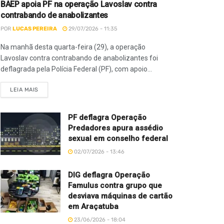
BAEP apoia PF na operação Lavoslav contra
contrabando de anabolizantes
POR
LUCAS PEREIRA
29/07/2026 - 11:35
Na manhã desta quarta-feira (29), a operação
Lavoslav contra contrabando de anabolizantes foi
deflagrada pela Polícia Federal (PF), com apoio...
LEIA MAIS
PF deflagra Operação
Predadores apura assédio
sexual em conselho federal
02/07/2026 - 13:46
DIG deflagra Operação
Famulus contra grupo que
desviava máquinas de cartão
em Araçatuba
23/06/2026 - 18:04