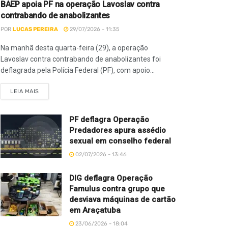
BAEP apoia PF na operação Lavoslav contra
contrabando de anabolizantes
POR
LUCAS PEREIRA
29/07/2026 - 11:35
Na manhã desta quarta-feira (29), a operação
Lavoslav contra contrabando de anabolizantes foi
deflagrada pela Polícia Federal (PF), com apoio...
LEIA MAIS
PF deflagra Operação
Predadores apura assédio
sexual em conselho federal
02/07/2026 - 13:46
DIG deflagra Operação
Famulus contra grupo que
desviava máquinas de cartão
em Araçatuba
23/06/2026 - 18:04