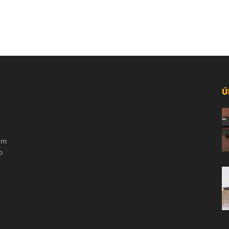
Ú
 em
o