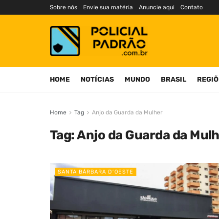
Sobre nós
Envie sua matéria
Anuncie aqui
Contato
HOME
NOTÍCIAS
MUNDO
BRASIL
REGIÕ
Home
Tag
Anjo da Guarda da Mulher
Tag:
Anjo da Guarda da Mul
SANTA BÁRBARA D’OESTE