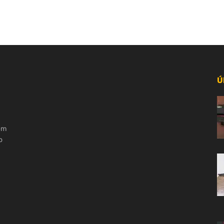
Ú
 em
o