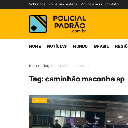
Sobre nós
Envie sua matéria
Anuncie aqui
Contato
HOME
NOTÍCIAS
MUNDO
BRASIL
REGIÕ
Home
Tag
caminhão maconha sp
Tag:
caminhão maconha sp
JALES