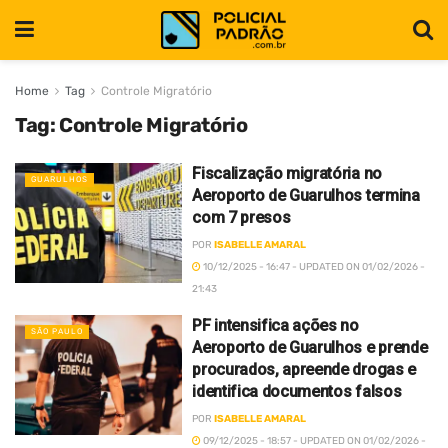
Home
Tag
Controle Migratório
Tag:
Controle Migratório
Fiscalização migratória no
GUARULHOS
Aeroporto de Guarulhos termina
com 7 presos
POR
ISABELLE AMARAL
10/12/2025 - 16:47 - UPDATED ON 01/02/2026 -
21:43
PF intensifica ações no
SÃO PAULO
Aeroporto de Guarulhos e prende
procurados, apreende drogas e
identifica documentos falsos
POR
ISABELLE AMARAL
09/12/2025 - 18:57 - UPDATED ON 01/02/2026 -