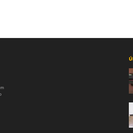
Ú
 em
o