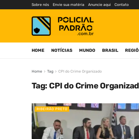
Sobre nós
Envie sua matéria
Anuncie aqui
Contato
HOME
NOTÍCIAS
MUNDO
BRASIL
REGIÕ
Home
Tag
CPI do Crime Organizado
Tag:
CPI do Crime Organiza
RIBEIRÃO PRETO