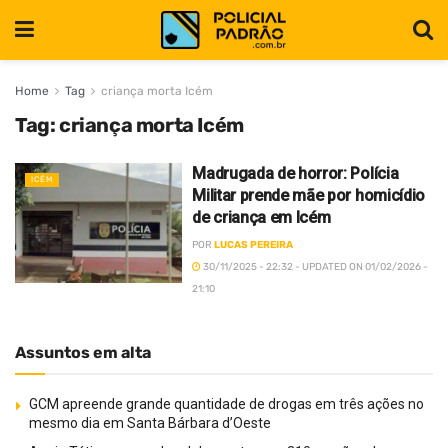
Home
Tag
criança morta Icém
Tag:
criança morta Icém
Madrugada de horror: Polícia
ICÉM
Militar prende mãe por homicídio
de criança em Icém
POR
LUCAS PEREIRA
30/11/2025 - 22:32 - UPDATED ON 01/02/2026 -
21:10
Assuntos em alta
GCM apreende grande quantidade de drogas em três ações no
mesmo dia em Santa Bárbara d’Oeste