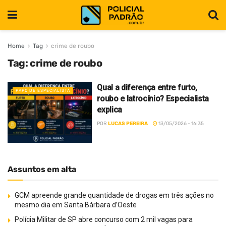
Home
Tag
crime de roubo
Tag:
crime de roubo
Qual a diferença entre furto,
PAPO DE ESPECIALISTA
roubo e latrocínio? Especialista
explica
POR
LUCAS PEREIRA
13/05/2026 - 16:35
Assuntos em alta
GCM apreende grande quantidade de drogas em três ações no
mesmo dia em Santa Bárbara d’Oeste
Polícia Militar de SP abre concurso com 2 mil vagas para