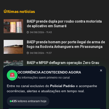
Últimas notícias
BAEP prende dupla por roubo contra motorista
de aplicativo em Sumaré
04/08/2026 - 11:43
BAEP prende homem por porte ilegal de arma de
fogo na Rodovia Anhanguera em Pirassununga
04/08/2026 - 11:37
BAEP e MPSP deflagram operação Zero Grau
contra roubos de motocicletas em Hortolândia
×
OCORRÊNCIA ACONTECENDO AGORA
03/08/2026 - 13:55
As informações saem primeiro no canal
Entre no canal exclusivo do
Policial Padrão
e acompanhe
ocorrências, alertas e atualizações em tempo real.
Sobre nós
Envie sua matéria
Anuncie
Contato
435
leitores entraram hoje
Política de Privacidade