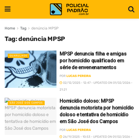
Home
Tag
denúncia MPSP
Tag:
denúncia MPSP
MPSP denuncia filha e amigas
GUARULHOS
por homicídio qualificado em
série de envenenamentos
POR
LUCAS PEREIRA
02/12/2025 - 12:47 - UPDATED ON 01/02/2026 -
21:21
Homicídio doloso: MPSP
SÃO JOSÉ DOS CAMPOS
denuncia motorista por homicídio
doloso e tentativa de homicídio
em São José dos Campos
POR
LUCAS PEREIRA
26/11/2025 - 10:53 - UPDATED ON 01/02/2026 -