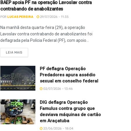
BAEP apoia PF na operação Lavoslav contra
contrabando de anabolizantes
POR
LUCAS PEREIRA
29/07/2026 - 11:35
Na manhã desta quarta-feira (29), a operação
Lavoslav contra contrabando de anabolizantes foi
deflagrada pela Polícia Federal (PF), com apoio...
LEIA MAIS
PF deflagra Operação
Predadores apura assédio
sexual em conselho federal
02/07/2026 - 13:46
DIG deflagra Operação
Famulus contra grupo que
desviava máquinas de cartão
em Araçatuba
23/06/2026 - 18:04