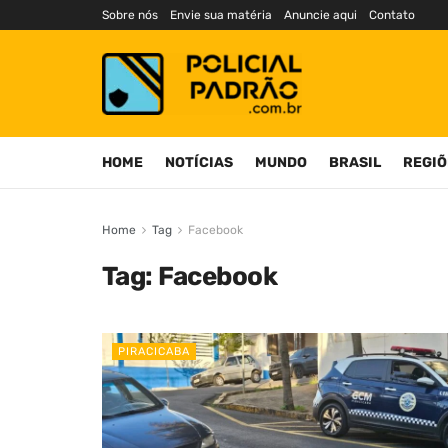
Sobre nós
Envie sua matéria
Anuncie aqui
Contato
HOME
NOTÍCIAS
MUNDO
BRASIL
REGIÕ
Home
Tag
Facebook
Tag:
Facebook
PIRACICABA