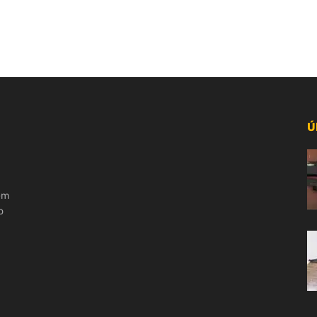
Ú
 em
o