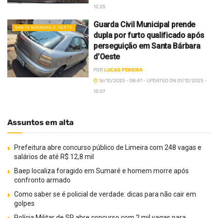
12:25
Guarda Civil Municipal prende
SANTA BÁRBARA D’OESTE
dupla por furto qualificado após
perseguição em Santa Bárbara
d’Oeste
POR
LUCAS PEREIRA
16/10/2025 - 08:47 - UPDATED ON 01/12/2025 -
13:07
Assuntos em alta
Prefeitura abre concurso público de Limeira com 248 vagas e
salários de até R$ 12,8 mil
Baep localiza foragido em Sumaré e homem morre após
confronto armado
Como saber se é policial de verdade: dicas para não cair em
golpes
Polícia Militar de SP abre concurso com 2 mil vagas para