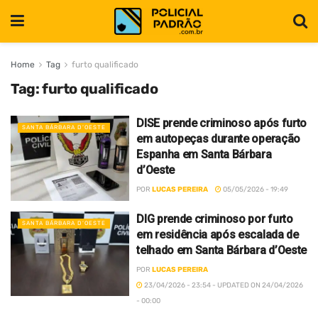
Home
Tag
furto qualificado
Tag:
furto qualificado
DISE prende criminoso após furto
SANTA BÁRBARA D’OESTE
em autopeças durante operação
Espanha em Santa Bárbara
d’Oeste
POR
LUCAS PEREIRA
05/05/2026 - 19:49
DIG prende criminoso por furto
SANTA BÁRBARA D’OESTE
em residência após escalada de
telhado em Santa Bárbara d’Oeste
POR
LUCAS PEREIRA
23/04/2026 - 23:54 - UPDATED ON 24/04/2026
- 00:00