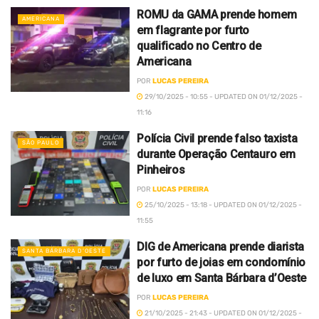
ROMU da GAMA prende homem
AMERICANA
em flagrante por furto
qualificado no Centro de
Americana
POR
LUCAS PEREIRA
29/10/2025 - 10:55 - UPDATED ON 01/12/2025 -
11:16
Polícia Civil prende falso taxista
SÃO PAULO
durante Operação Centauro em
Pinheiros
POR
LUCAS PEREIRA
25/10/2025 - 13:18 - UPDATED ON 01/12/2025 -
11:55
DIG de Americana prende diarista
SANTA BÁRBARA D’OESTE
por furto de joias em condomínio
de luxo em Santa Bárbara d’Oeste
POR
LUCAS PEREIRA
21/10/2025 - 21:43 - UPDATED ON 01/12/2025 -