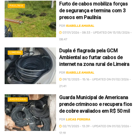
Furto de cabos mobiliza forças
PAULÍNIA
de segurança e termina com 3
presos em Paulínia
POR
ISABELLE AMARAL
07/01/2026 - 08:33 - UPDATED ON 13/05/2026 -
08:47
Dupla é flagrada pela GCM
LIMEIRA
Ambiental ao furtar cabos de
internet na zona rural de Limeira
POR
ISABELLE AMARAL
09/12/2025 - 15:16 - UPDATED ON 01/02/2026 -
21:41
Guarda Municipal de Americana
AMERICANA
prende criminoso e recupera fios
de cobre avaliados em R$ 50 mil
POR
LUCAS PEREIRA
02/11/2025 - 13:39 - UPDATED ON 01/02/2026 -
17:19