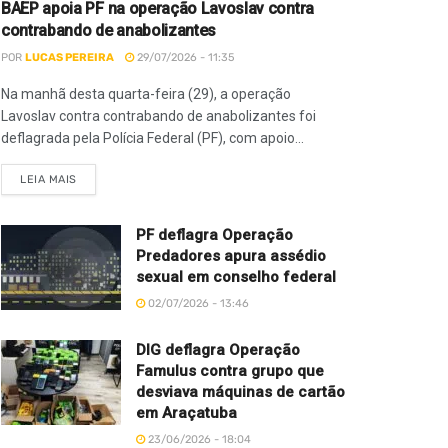
BAEP apoia PF na operação Lavoslav contra
contrabando de anabolizantes
POR
LUCAS PEREIRA
29/07/2026 - 11:35
Na manhã desta quarta-feira (29), a operação
Lavoslav contra contrabando de anabolizantes foi
deflagrada pela Polícia Federal (PF), com apoio...
LEIA MAIS
PF deflagra Operação
Predadores apura assédio
sexual em conselho federal
02/07/2026 - 13:46
DIG deflagra Operação
Famulus contra grupo que
desviava máquinas de cartão
em Araçatuba
23/06/2026 - 18:04