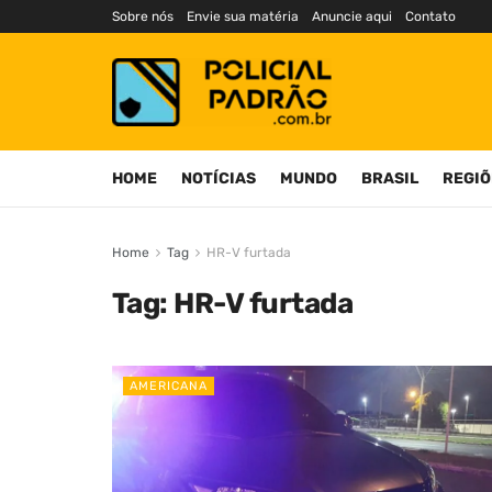
Sobre nós
Envie sua matéria
Anuncie aqui
Contato
HOME
NOTÍCIAS
MUNDO
BRASIL
REGIÕ
Home
Tag
HR-V furtada
Tag:
HR-V furtada
AMERICANA