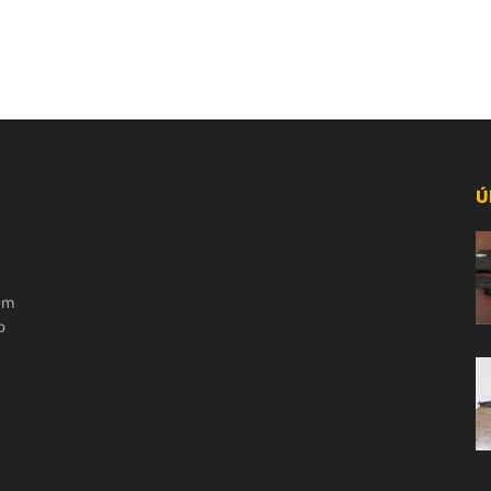
Ú
 em
o