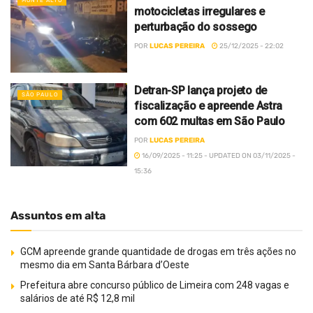
MONTE ALTO
motocicletas irregulares e
perturbação do sossego
POR
LUCAS PEREIRA
25/12/2025 - 22:02
Detran-SP lança projeto de
SÃO PAULO
fiscalização e apreende Astra
com 602 multas em São Paulo
POR
LUCAS PEREIRA
16/09/2025 - 11:25 - UPDATED ON 03/11/2025 -
15:36
Assuntos em alta
GCM apreende grande quantidade de drogas em três ações no
mesmo dia em Santa Bárbara d’Oeste
Prefeitura abre concurso público de Limeira com 248 vagas e
salários de até R$ 12,8 mil