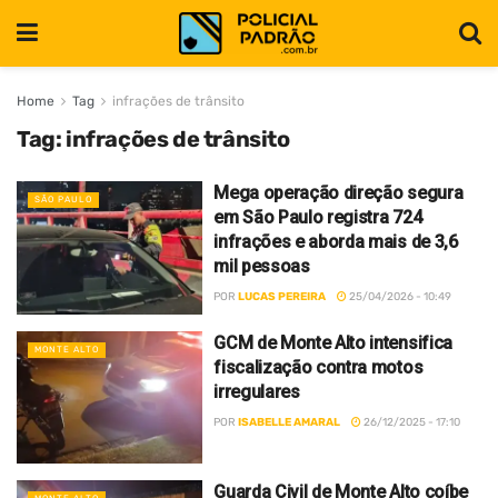
Home
Tag
infrações de trânsito
Tag:
infrações de trânsito
Mega operação direção segura
SÃO PAULO
em São Paulo registra 724
infrações e aborda mais de 3,6
mil pessoas
POR
LUCAS PEREIRA
25/04/2026 - 10:49
GCM de Monte Alto intensifica
MONTE ALTO
fiscalização contra motos
irregulares
POR
ISABELLE AMARAL
26/12/2025 - 17:10
Guarda Civil de Monte Alto coíbe