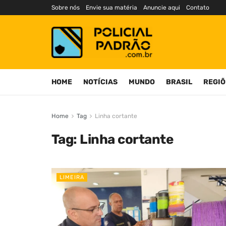
Sobre nós
Envie sua matéria
Anuncie aqui
Contato
HOME
NOTÍCIAS
MUNDO
BRASIL
REGIÕ
Home
Tag
Linha cortante
Tag:
Linha cortante
LIMEIRA