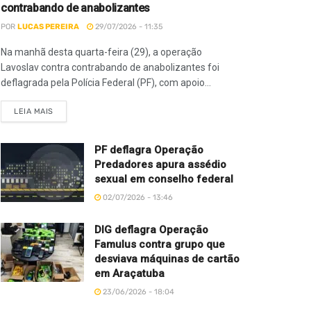
contrabando de anabolizantes
POR
LUCAS PEREIRA
29/07/2026 - 11:35
Na manhã desta quarta-feira (29), a operação
Lavoslav contra contrabando de anabolizantes foi
deflagrada pela Polícia Federal (PF), com apoio...
LEIA MAIS
PF deflagra Operação
Predadores apura assédio
sexual em conselho federal
02/07/2026 - 13:46
DIG deflagra Operação
Famulus contra grupo que
desviava máquinas de cartão
em Araçatuba
23/06/2026 - 18:04