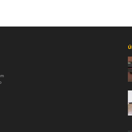
Ú
 em
o