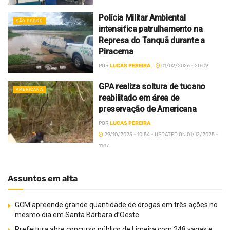
Polícia Militar Ambiental
SÃO PEDRO
intensifica patrulhamento na
Represa do Tanquã durante a
Piracema
POR
LUCAS PEREIRA
01/02/2026 - 20:09
GPA realiza soltura de tucano
AMERICANA
reabilitado em área de
preservação de Americana
POR
LUCAS PEREIRA
29/10/2025 - 10:54 - UPDATED ON 01/12/2025 -
11:17
Assuntos em alta
GCM apreende grande quantidade de drogas em três ações no
mesmo dia em Santa Bárbara d’Oeste
Prefeitura abre concurso público de Limeira com 248 vagas e