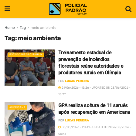
Home
Tag
meio ambiente
Tag:
meio ambiente
Treinamento estadual de
ESTADO DE SÃO PAULO
prevenção de incêndios
florestais reúne autoridades e
produtores rurais em Olímpia
POR
LUCAS PEREIRA
21/06/2026 - 15:26 - UPDATED ON 23/06/2026 -
15:27
GPA realiza soltura de 11 saruês
AMERICANA
após recuperação em Americana
POR
LUCAS PEREIRA
05/05/2026 - 20:41 - UPDATED ON 06/05/2026 -
06:41