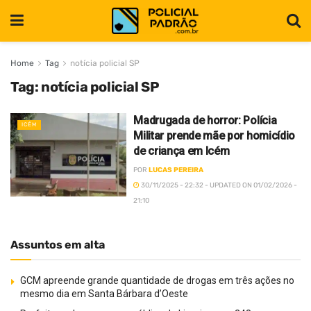
Home
Tag
notícia policial SP
Tag:
notícia policial SP
Madrugada de horror: Polícia
ICÉM
Militar prende mãe por homicídio
de criança em Icém
POR
LUCAS PEREIRA
30/11/2025 - 22:32 - UPDATED ON 01/02/2026 -
21:10
Assuntos em alta
GCM apreende grande quantidade de drogas em três ações no
mesmo dia em Santa Bárbara d’Oeste