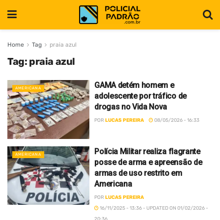
Home
Tag
praia azul
Tag:
praia azul
GAMA detém homem e
AMERICANA
adolescente por tráfico de
drogas no Vida Nova
POR
LUCAS PEREIRA
08/05/2026 - 16:33
Polícia Militar realiza flagrante
AMERICANA
posse de arma e apreensão de
armas de uso restrito em
Americana
POR
LUCAS PEREIRA
16/11/2025 - 13:36 - UPDATED ON 01/02/2026 -
20:36