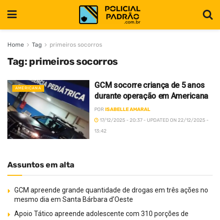
Home
Tag
primeiros socorros
Tag:
primeiros socorros
GCM socorre criança de 5 anos
AMERICANA
durante operação em Americana
POR
ISABELLE AMARAL
17/12/2025 - 20:37 - UPDATED ON 22/12/2025 -
13:42
Assuntos em alta
GCM apreende grande quantidade de drogas em três ações no
mesmo dia em Santa Bárbara d’Oeste
Apoio Tático apreende adolescente com 310 porções de