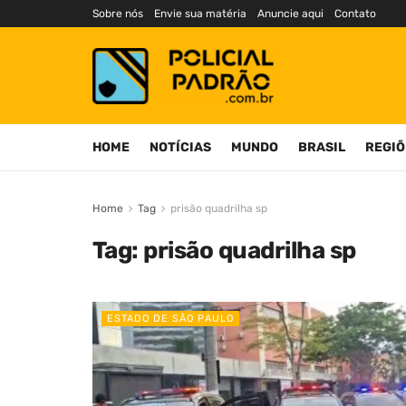
Sobre nós
Envie sua matéria
Anuncie aqui
Contato
HOME
NOTÍCIAS
MUNDO
BRASIL
REGIÕ
Home
Tag
prisão quadrilha sp
Tag:
prisão quadrilha sp
ESTADO DE SÃO PAULO