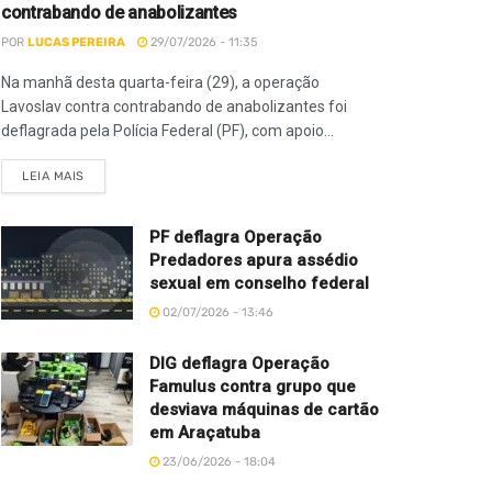
contrabando de anabolizantes
POR
LUCAS PEREIRA
29/07/2026 - 11:35
Na manhã desta quarta-feira (29), a operação
Lavoslav contra contrabando de anabolizantes foi
deflagrada pela Polícia Federal (PF), com apoio...
LEIA MAIS
PF deflagra Operação
Predadores apura assédio
sexual em conselho federal
02/07/2026 - 13:46
DIG deflagra Operação
Famulus contra grupo que
desviava máquinas de cartão
em Araçatuba
23/06/2026 - 18:04