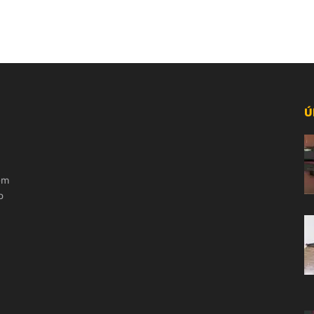
Ú
 em
o