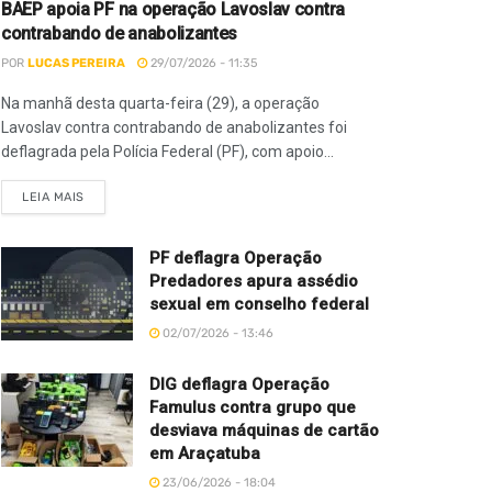
BAEP apoia PF na operação Lavoslav contra
contrabando de anabolizantes
POR
LUCAS PEREIRA
29/07/2026 - 11:35
Na manhã desta quarta-feira (29), a operação
Lavoslav contra contrabando de anabolizantes foi
deflagrada pela Polícia Federal (PF), com apoio...
LEIA MAIS
PF deflagra Operação
Predadores apura assédio
sexual em conselho federal
02/07/2026 - 13:46
DIG deflagra Operação
Famulus contra grupo que
desviava máquinas de cartão
em Araçatuba
23/06/2026 - 18:04