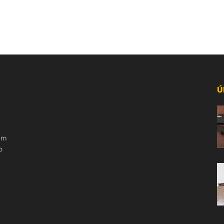
Ú
 em
o