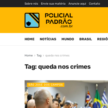
Sobre nós
Envie sua matéria
Anuncie aqui
Contato
HOME
NOTÍCIAS
MUNDO
BRASIL
REGIÕ
Home
Tag
queda nos crimes
Tag:
queda nos crimes
SÃO JOSÉ DOS CAMPOS