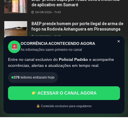
de aplicativo em Sumaré
04/08/2026 - 11:43
BAEP prende homem por porte ilegal de arma de
fogo na Rodovia Anhanguera em Pirassununga
04/08/2026 - 11:37
×
OCORRÊNCIA ACONTECENDO AGORA
BAEP e MPSP deflagram operação Zero Grau
As informações saem primeiro no canal
contra roubos de motocicletas em Hortolândia
Entre no canal exclusivo do
Policial Padrão
e acompanhe
03/08/2026 - 13:55
ocorrências, alertas e atualizações em tempo real.
376
leitores entraram hoje
Sobre nós
Envie sua matéria
Anuncie
Contato
ACESSAR O CANAL AGORA
Política de Privacidade
Conteúdo exclusivo para seguidores
© Copyright 2011-2026 Policial Padrão. Todos os Direitos Reservados.