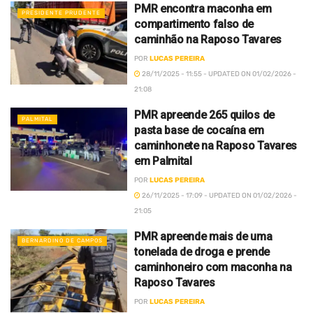
PMR encontra maconha em
PRESIDENTE PRUDENTE
compartimento falso de
caminhão na Raposo Tavares
POR
LUCAS PEREIRA
28/11/2025 - 11:55 - UPDATED ON 01/02/2026 -
21:08
PMR apreende 265 quilos de
PALMITAL
pasta base de cocaína em
caminhonete na Raposo Tavares
em Palmital
POR
LUCAS PEREIRA
26/11/2025 - 17:09 - UPDATED ON 01/02/2026 -
21:05
PMR apreende mais de uma
BERNARDINO DE CAMPOS
tonelada de droga e prende
caminhoneiro com maconha na
Raposo Tavares
POR
LUCAS PEREIRA