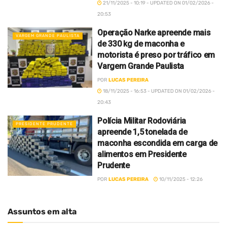
21/11/2025 - 10:19 - UPDATED ON 01/02/2026 -
20:53
Operação Narke apreende mais
VARGEM GRANDE PAULISTA
de 330 kg de maconha e
motorista é preso por tráfico em
Vargem Grande Paulista
POR
LUCAS PEREIRA
18/11/2025 - 16:53 - UPDATED ON 01/02/2026 -
20:43
Polícia Militar Rodoviária
PRESIDENTE PRUDENTE
apreende 1,5 tonelada de
maconha escondida em carga de
alimentos em Presidente
Prudente
POR
LUCAS PEREIRA
10/11/2025 - 12:26
Assuntos em alta