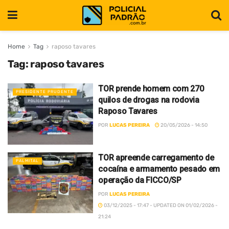
Home
Tag
raposo tavares
Tag:
raposo tavares
TOR prende homem com 270
PRESIDENTE PRUDENTE
quilos de drogas na rodovia
Raposo Tavares
POR
LUCAS PEREIRA
20/05/2026 - 14:50
TOR apreende carregamento de
PALMITAL
cocaína e armamento pesado em
operação da FICCO/SP
POR
LUCAS PEREIRA
03/12/2025 - 17:47 - UPDATED ON 01/02/2026 -
21:24