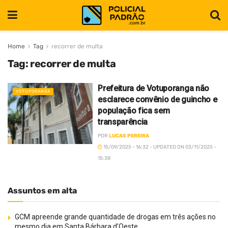
Home
Tag
recorrer de multa
Tag:
recorrer de multa
Prefeitura de Votuporanga não
VOTUPORANGA
esclarece convênio de guincho e
população fica sem
transparência
POR
LUCAS PEREIRA
15/09/2025 - 16:32 - UPDATED ON 03/11/2025 -
15:38
Assuntos em alta
GCM apreende grande quantidade de drogas em três ações no
mesmo dia em Santa Bárbara d’Oeste