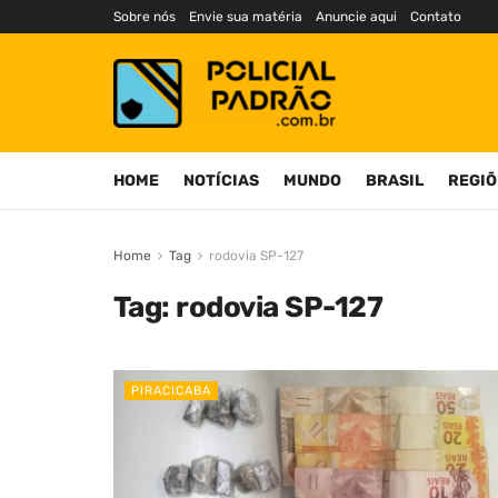
Sobre nós
Envie sua matéria
Anuncie aqui
Contato
HOME
NOTÍCIAS
MUNDO
BRASIL
REGIÕ
Home
Tag
rodovia SP-127
Tag:
rodovia SP-127
PIRACICABA