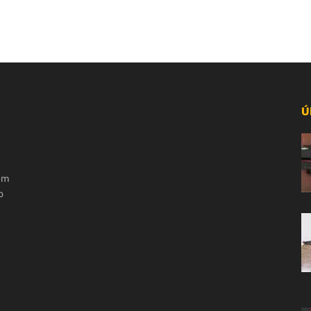
Ú
 em
o