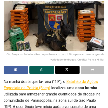
Cão farejador Rollo localizou o ponto usado pelo tráfico para armazenar grande
variedade de drogas. Crédito: Polícia Militar
Na manhã desta quarta-feira (“19”), o
Batalhão de Ações
Especiais de Polícia (Baep)
localizou uma
casa bomba
utilizada para armazenar grande quantidade de drogas, na
comunidade de Paraisópolis, na zona sul de São Paulo
(SP). A ocorrência teve início após averiguação de uma