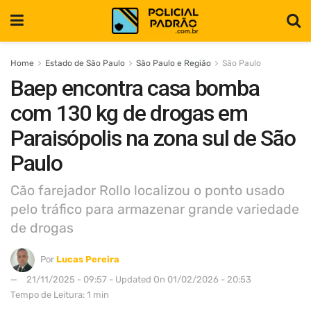
Home
Estado de São Paulo
São Paulo e Região
São Paulo
Baep encontra casa bomba
com 130 kg de drogas em
Paraisópolis na zona sul de São
Paulo
Cão farejador Rollo localizou o ponto usado
pelo tráfico para armazenar grande variedade
de drogas
Por
Lucas Pereira
21/11/2025 - 09:57 - Updated On 01/02/2026 - 20:53
Tempo de Leitura: 1 min