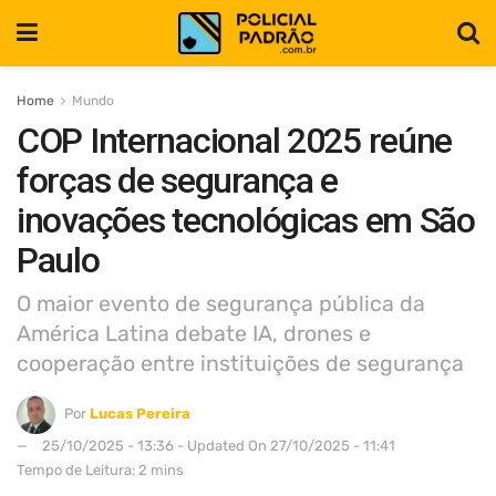
Home
Mundo
COP Internacional 2025 reúne
forças de segurança e
inovações tecnológicas em São
Paulo
O maior evento de segurança pública da
América Latina debate IA, drones e
cooperação entre instituições de segurança
Por
Lucas Pereira
25/10/2025 - 13:36 - Updated On 27/10/2025 - 11:41
Tempo de Leitura: 2 mins