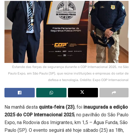
Estande das forças de segurança durante o COP Internacional 2025, no São
Paulo Expo, em São Paulo (SP), que reúne instituições e empresas do setor de
defesa e tecnologia. Crédito: Expo COP Internacional
Na manhã desta
quinta-feira (23)
, foi
inaugurada a edição
2025 do COP Internacional 2025
, no pavilhão do São Paulo
Expo, na Rodovia dos Imigrantes, km 1,5 – Água Funda, São
Paulo (SP). O evento seguirá até hoje sábado (25) as 18h,