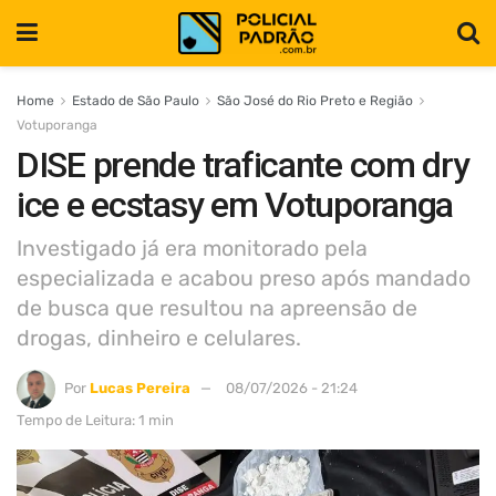
Home
Estado de São Paulo
São José do Rio Preto e Região
Votuporanga
DISE prende traficante com dry
ice e ecstasy em Votuporanga
Investigado já era monitorado pela
especializada e acabou preso após mandado
de busca que resultou na apreensão de
drogas, dinheiro e celulares.
Por
Lucas Pereira
08/07/2026 - 21:24
Tempo de Leitura: 1 min