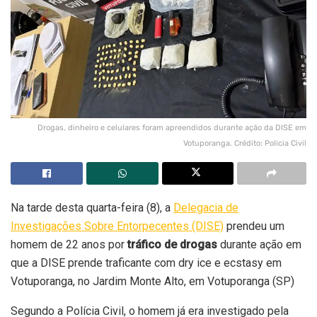
Drogas, dinheiro e celulares foram apreendidos durante ação da DISE em
Votuporanga. Crédito: Policia Civil
Na tarde desta quarta-feira (8), a
Delegacia de
Investigações Sobre Entorpecentes (DISE)
prendeu um
homem de 22 anos por
tráfico de drogas
durante ação em
que a DISE prende traficante com dry ice e ecstasy em
Votuporanga, no Jardim Monte Alto, em Votuporanga (SP)
Segundo a Polícia Civil, o homem já era investigado pela