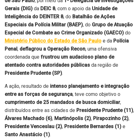
de São Paulo
, por meio da
1ª Delegacia de Investigações
Gerais (DIG)
da
DEIC 8
, com o apoio da
Unidade de
Inteligência do DEINTER 8
, do
Batalhão de Ações
Especiais da Polícia Militar (BAEP)
, do
Grupo de Atuação
Especial de Combate ao Crime Organizado (GAECO)
do
Ministério Público do Estado de São Paulo
e da
Polícia
Penal
,
deflagrou a Operação Recon
, uma ofensiva
coordenada que
frustrou um audacioso plano de
atentado contra autoridades públicas
da região de
Presidente Prudente (SP)
.
A ação, resultado de
intenso planejamento e integração
entre as forças de segurança
, teve como objetivo o
cumprimento de 25 mandados de busca domiciliar
,
distribuídos entre as cidades de
Presidente Prudente (11)
,
Álvares Machado (6)
,
Martinópolis (2)
,
Pirapozinho (2)
,
Presidente Venceslau (2)
,
Presidente Bernardes (1)
e
Santo Anastácio (1)
.