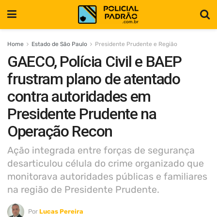
Home
Estado de São Paulo
Presidente Prudente e Região
GAECO, Polícia Civil e BAEP
frustram plano de atentado
contra autoridades em
Presidente Prudente na
Operação Recon
Ação integrada entre forças de segurança
desarticulou célula do crime organizado que
monitorava autoridades públicas e familiares
na região de Presidente Prudente.
Por
Lucas Pereira