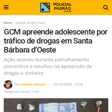
Home
Estado de São Paulo
GCM apreende adolescente por
tráfico de drogas em Santa
Bárbara d’Oeste
Ação ocorreu durante patrulhamento
preventivo e resultou na apreensão de
drogas e dinheiro
Por
Isabelle Amaral
02/01/2026 - 11:38
Tempo de Leitura: 1 min