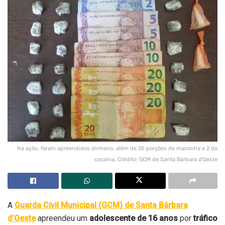
Na ação, foram apreendidos dinheiro, além de 25 porções de maconha e 2 de
cocaína. Crédito: GCM de Santa Bárbara d'Oeste
A
Guarda Civil Municipal (GCM) de Santa Bárbara
d’Oeste
apreendeu um
adolescente de 16 anos
por
tráfico