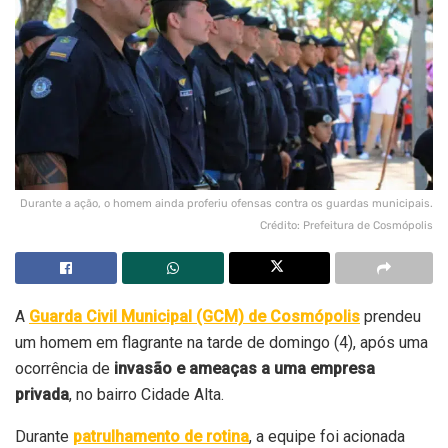
Durante a ação, o homem ainda proferiu ofensas contra os guardas municipais.
Crédito: Prefeitura de Cosmópolis
A
Guarda Civil Municipal (GCM) de Cosmópolis
prendeu
um homem em flagrante na tarde de domingo (4), após uma
ocorrência de
invasão e ameaças a uma empresa
privada
, no bairro Cidade Alta.
Durante
patrulhamento de rotina
, a equipe foi acionada