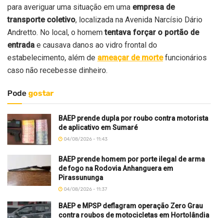
para averiguar uma situação em uma
empresa de
transporte coletivo
, localizada na Avenida Narcísio Dário
Andretto. No local, o homem
tentava forçar o portão de
entrada
e causava danos ao vidro frontal do
estabelecimento, além de
ameaçar de morte
funcionários
caso não recebesse dinheiro.
Pode
gostar
BAEP prende dupla por roubo contra motorista
de aplicativo em Sumaré
04/08/2026 - 11:43
BAEP prende homem por porte ilegal de arma
de fogo na Rodovia Anhanguera em
Pirassununga
04/08/2026 - 11:37
BAEP e MPSP deflagram operação Zero Grau
contra roubos de motocicletas em Hortolândia