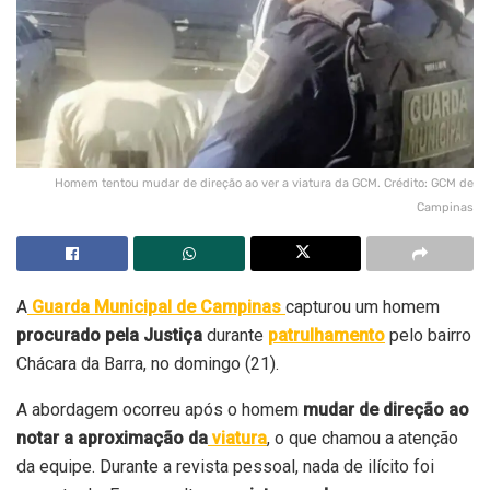
Homem tentou mudar de direção ao ver a viatura da GCM. Crédito: GCM de
Campinas
A
Guarda Municipal de Campinas
capturou um homem
procurado pela Justiça
durante
patrulhamento
pelo bairro
Chácara da Barra, no domingo (21).
A abordagem ocorreu após o homem
mudar de direção ao
notar a aproximação da
viatura
, o que chamou a atenção
da equipe. Durante a revista pessoal, nada de ilícito foi