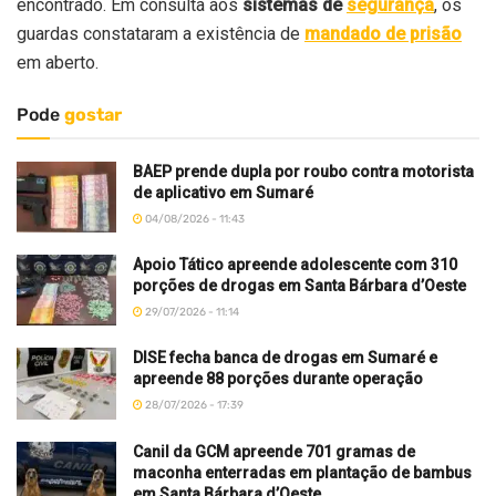
encontrado. Em consulta aos
sistemas de
segurança
, os
guardas constataram a existência de
mandado de prisão
em aberto.
Pode
gostar
BAEP prende dupla por roubo contra motorista
de aplicativo em Sumaré
04/08/2026 - 11:43
Apoio Tático apreende adolescente com 310
porções de drogas em Santa Bárbara d’Oeste
29/07/2026 - 11:14
DISE fecha banca de drogas em Sumaré e
apreende 88 porções durante operação
28/07/2026 - 17:39
Canil da GCM apreende 701 gramas de
maconha enterradas em plantação de bambus
em Santa Bárbara d’Oeste