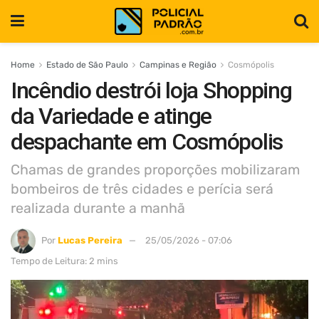
Home
Estado de São Paulo
Campinas e Região
Cosmópolis
Incêndio destrói loja Shopping
da Variedade e atinge
despachante em Cosmópolis
Chamas de grandes proporções mobilizaram
bombeiros de três cidades e perícia será
realizada durante a manhã
Por
Lucas Pereira
25/05/2026 - 07:06
Tempo de Leitura: 2 mins