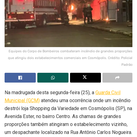
Equipes do Corpo de Bombeiros combateram incêndio de grandes proporções
que atingiu dois estabelecimentos comerciais em Cosmópolis. Crédito: Policial
Padrão
Na madrugada desta segunda-feira (25), a
Guarda Civil
Municipal (GCM)
atendeu uma ocorrência onde um incêndio
destrói loja Shopping da Variedade em Cosmópolis (SP), na
Avenida Ester, no bairro Centro. As chamas de grandes
proporções também atingiram o estabelecimento vizinho,
um despachante localizado na Rua Antônio Carlos Nogueira.