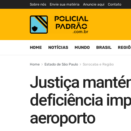
Sobre nós
Envie sua matéria
Anuncie aqui
Contato
HOME
NOTÍCIAS
MUNDO
BRASIL
REGIÕ
Home
Estado de São Paulo
Sorocaba e Região
Justiça manté
deficiência im
aeroporto