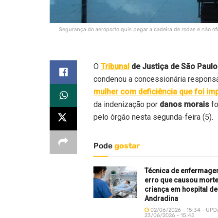
Segurança do aeroporto quis pegar a cadeira de rodas e não ofe
O
Tribunal
de Justiça de São Paulo
condenou a concessionária responsáv
mulher com deficiência que foi im
da indenização por
danos morais
fo
pelo órgão nesta segunda-feira (5).
Pode
gostar
Técnica de enfermage
erro que causou morte
criança em hospital de
Andradina
02/06/2026 - 15:34 - UP
23/06/2026 - 15:45