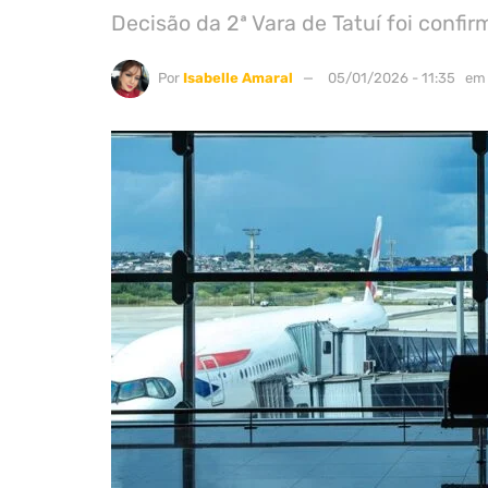
Decisão da 2ª Vara de Tatuí foi confi
Por
Isabelle Amaral
05/01/2026 - 11:35
em