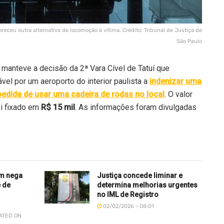
receu outra alternativa de locomoção à vítima. Crédito: Tribunal de Justiça de
São Paulo
manteve a decisão da 2ª Vara Cível de Tatuí que
el por um aeroporto do interior paulista a
indenizar uma
pedida de usar uma cadeira de rodas no local
. O valor
i fixado em
R$ 15 mil
. As informações foram divulgadas
m nega
Justiça concede liminar e
 de
determina melhorias urgentes
no IML de Registro
02/02/2026 - 08:01
DATED ON