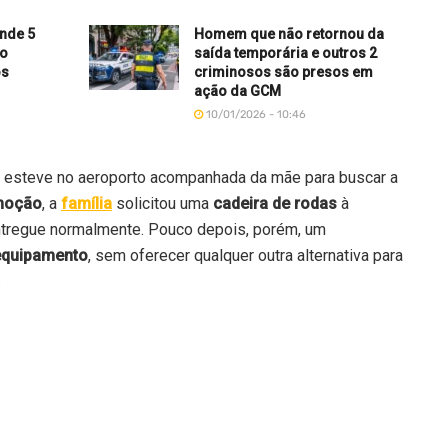
ende 5
Homem que não retornou da
no
saída temporária e outros 2
os
criminosos são presos em
ação da GCM
10/01/2026 - 10:46
 esteve no aeroporto acompanhada da mãe para buscar a
omoção
, a
família
solicitou uma
cadeira de rodas
à
entregue normalmente. Pouco depois, porém, um
equipamento
, sem oferecer qualquer outra alternativa para
.