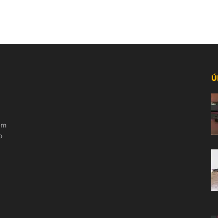
Ú
 em
o