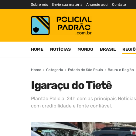
Sobre nós
Envie sua matéria
Anuncie aqui
Contato
HOME
NOTÍCIAS
MUNDO
BRASIL
REGIÕ
Home
Categoria
Estado de São Paulo
Bauru e Região
Igaraçu do Tietê
Plantão Policial 24h com as principais Notícias
com credibilidade e fonte confiável.