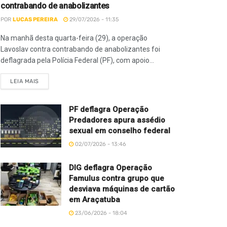
contrabando de anabolizantes
POR
LUCAS PEREIRA
29/07/2026 - 11:35
Na manhã desta quarta-feira (29), a operação
Lavoslav contra contrabando de anabolizantes foi
deflagrada pela Polícia Federal (PF), com apoio...
LEIA MAIS
PF deflagra Operação
Predadores apura assédio
sexual em conselho federal
02/07/2026 - 13:46
DIG deflagra Operação
Famulus contra grupo que
desviava máquinas de cartão
em Araçatuba
23/06/2026 - 18:04