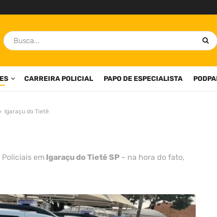
ES
CARREIRA POLICIAL
PAPO DE ESPECIALISTA
PODPA
Igaraçu do Tietê
 Policiais em
Igaraçu do Tietê SP
– na hora do fato,