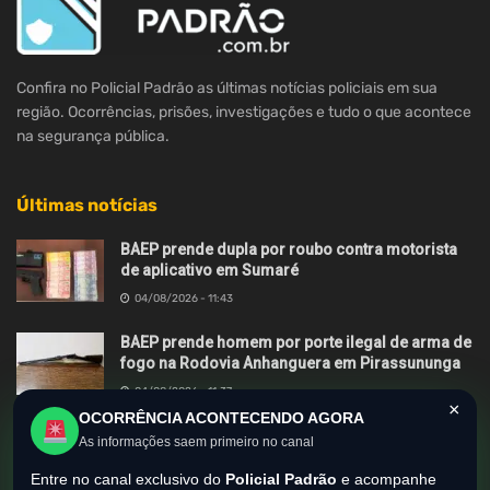
Confira no Policial Padrão as últimas notícias policiais em sua
região. Ocorrências, prisões, investigações e tudo o que acontece
na segurança pública.
Últimas notícias
BAEP prende dupla por roubo contra motorista
de aplicativo em Sumaré
04/08/2026 - 11:43
BAEP prende homem por porte ilegal de arma de
fogo na Rodovia Anhanguera em Pirassununga
04/08/2026 - 11:37
×
OCORRÊNCIA ACONTECENDO AGORA
BAEP e MPSP deflagram operação Zero Grau
As informações saem primeiro no canal
contra roubos de motocicletas em Hortolândia
Entre no canal exclusivo do
Policial Padrão
e acompanhe
03/08/2026 - 13:55