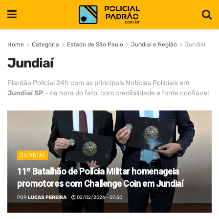
Home
Categoria
Estado de São Paulo
Jundiaí e Região
Jundiaí
Jundiaí
Plantão Policial 24h com as principais Notícias Policiais em
Jundiaí SP
– na hora do fato, com credibilidade e fonte confiável
JUNDIAÍ
11º Batalhão de Polícia Militar homenageia
promotores com Challenge Coin em Jundiaí
POR
LUCAS PEREIRA
02/02/2026 - 07:50