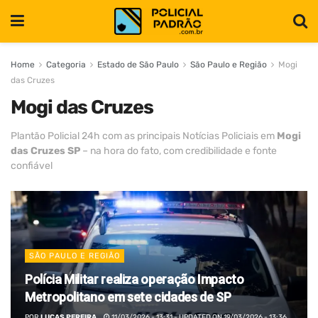
Home
Categoria
Estado de São Paulo
São Paulo e Região
Mogi
das Cruzes
Mogi das Cruzes
Plantão Policial 24h com as principais Notícias Policiais em
Mogi
das Cruzes SP
– na hora do fato, com credibilidade e fonte
confiável
SÃO PAULO E REGIÃO
Polícia Militar realiza operação Impacto
Metropolitano em sete cidades de SP
POR
LUCAS PEREIRA
11/03/2026 - 13:31 - UPDATED ON 19/03/2026 - 13:36