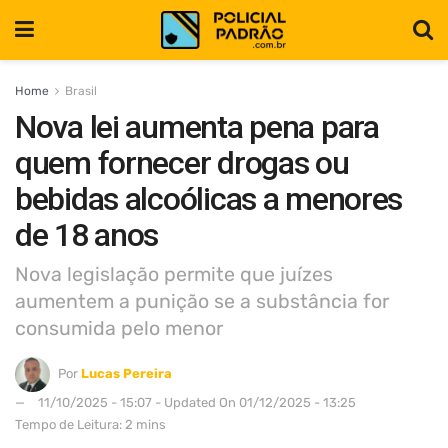
Home
Brasil
Nova lei aumenta pena para
quem fornecer drogas ou
bebidas alcoólicas a menores
de 18 anos
Nova legislação permite que juízes
aumentem a punição se a substância for
consumida pelo menor
Por
Lucas Pereira
11/10/2025 - 15:07 - Updated On 01/12/2025 - 13:25
Tempo de Leitura: 2 mins