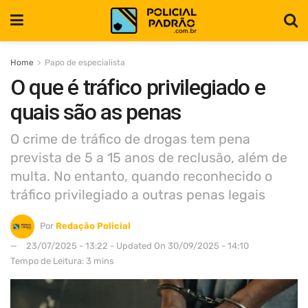
Home
Papo de especialista
O que é tráfico privilegiado e
quais são as penas
O crime de tráfico de drogas tem pena
prevista de 5 a 15 anos de reclusão, além de
multa. No entanto, quando reconhecido o
tráfico privilegiado a outras penas legais
Por
Redação Policial
23/07/2025 - 13:22 - Updated On 30/09/2025 - 14:10
Tempo de Leitura: 3 mins