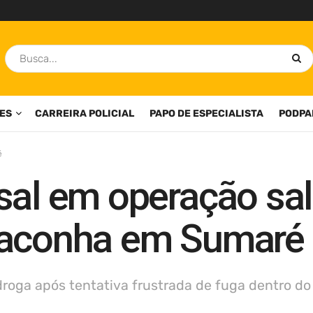
ES
CARREIRA POLICIAL
PAPO DE ESPECIALISTA
PODPA
é
sal em operação sa
maconha em Sumaré
oga após tentativa frustrada de fuga dentro do