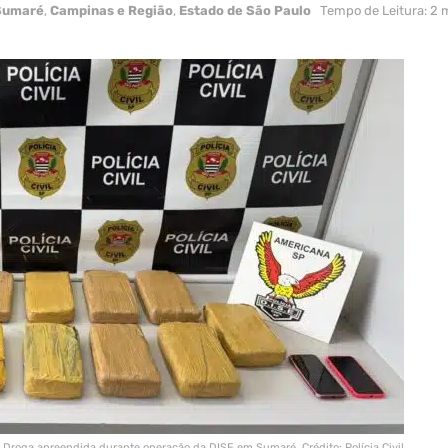
Sumaré
,
Campinas e Região
,
Estado de São Paulo
Tempo de Leitura: 2 
Droga apreendida durante operação da DISE em Sumaré. Crédito: Polícia Civil