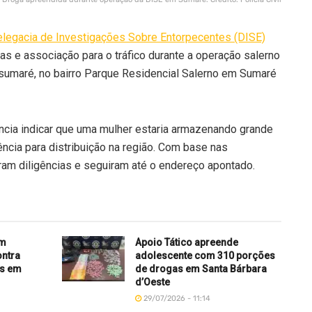
legacia de Investigações Sobre Entorpecentes (DISE)
as e associação para o tráfico durante a operação salerno
umaré, no bairro Parque Residencial Salerno em Sumaré
cia indicar que uma mulher estaria armazenando grande
cia para distribuição na região. Com base nas
iaram diligências e seguiram até o endereço apontado.
am
Apoio Tático apreende
ontra
adolescente com 310 porções
as em
de drogas em Santa Bárbara
d’Oeste
29/07/2026 - 11:14