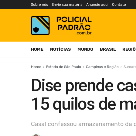
Sobre nós
Envie sua matéria
Anuncie aqui
Contato
HOME
NOTÍCIAS
MUNDO
BRASIL
REGIÕ
Home
Estado de São Paulo
Campinas e Região
Sumar
Dise prende ca
15 quilos de 
Casal confessou armazenamento da dr