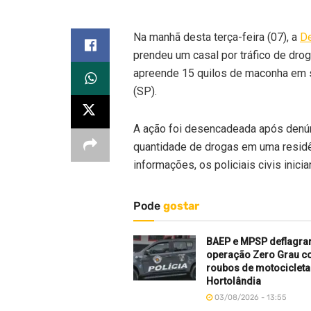
Na manhã desta terça-feira (07), a
De
prendeu um casal por tráfico de drog
apreende 15 quilos de maconha em s
(SP).
A ação foi desencadeada após denún
quantidade de drogas em uma residên
informações, os policiais civis inic
Pode
gostar
BAEP e MPSP deflagr
operação Zero Grau c
roubos de motociclet
Hortolândia
03/08/2026 - 13:55