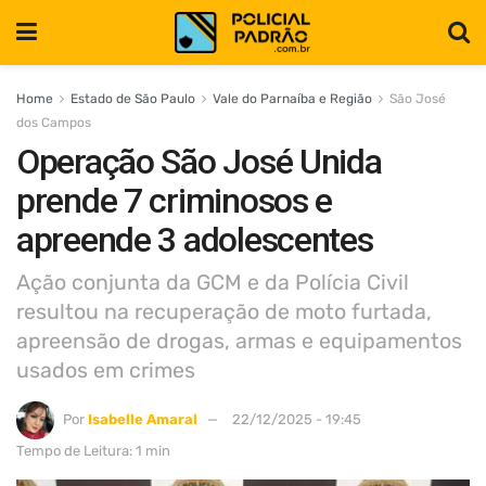
Home
Estado de São Paulo
Vale do Parnaíba e Região
São José
dos Campos
Operação São José Unida
prende 7 criminosos e
apreende 3 adolescentes
Ação conjunta da GCM e da Polícia Civil
resultou na recuperação de moto furtada,
apreensão de drogas, armas e equipamentos
usados em crimes
Por
Isabelle Amaral
22/12/2025 - 19:45
Tempo de Leitura: 1 min