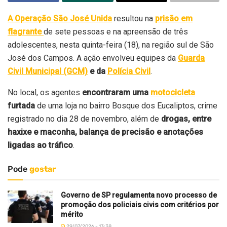
A Operação São José Unida
resultou na
prisão em
flagrante
de sete pessoas e na apreensão de três
adolescentes, nesta quinta-feira (18), na região sul de São
José dos Campos. A ação envolveu equipes da
Guarda
Civil Municipal (GCM)
e da
Polícia Civil
.
No local, os agentes
encontraram uma
motocicleta
furtada
de uma loja no bairro Bosque dos Eucaliptos, crime
registrado no dia 28 de novembro, além de
drogas, entre
haxixe e maconha, balança de precisão e anotações
ligadas ao tráfico
.
Pode
gostar
Governo de SP regulamenta novo processo de
promoção dos policiais civis com critérios por
mérito
29/07/2026 - 13:38