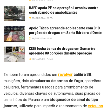
BAEP apoia PF na operação Lavoslav contra
contrabando de anabolizantes
29/07/2026 - 11:35
Apoio Tático apreende adolescente com 310
porções de drogas em Santa Bárbara d’Oeste
29/07/2026 - 11:14
DISE fecha banca de drogas em Sumaré e
apreende 88 porções durante operação
28/07/2026 - 17:39
Também foram apreendidos um
revólver
calibre 38
,
munições, dois
simulacros de armas de fogo
, aparelhos
celulares, ferramentas usadas para arrombamento de
veículos, diversas chaves de automóveis, duas placas de
caminhões do Paraná e um b
loqueador de sinal do tipo
jammer
, utilizado para impedir o rastreamento de
veículos
.