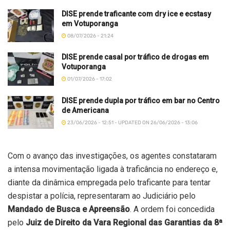
DISE prende traficante com dry ice e ecstasy
em Votuporanga
08/07/2026 - 21:24
DISE prende casal por tráfico de drogas em
Votuporanga
01/07/2026 - 17:02
DISE prende dupla por tráfico em bar no Centro
de Americana
23/06/2026 - 12:51 - UPDATED ON 26/06/2026 - 13:06
Com o avanço das investigações, os agentes constataram
a intensa movimentação ligada à traficância no endereço e,
diante da dinâmica empregada pelo traficante para tentar
despistar a polícia, representaram ao Judiciário pelo
Mandado de Busca e Apreensão
. A ordem foi concedida
pelo
Juiz de Direito da Vara Regional das Garantias da 8ª