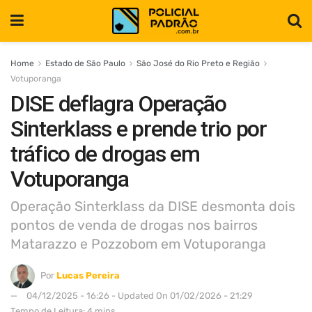
Home
Estado de São Paulo
São José do Rio Preto e Região
Votuporanga
DISE deflagra Operação
Sinterklass e prende trio por
tráfico de drogas em
Votuporanga
Operação Sinterklass da DISE desmonta dois
pontos de venda de drogas nos bairros
Matarazzo e Pozzobom em Votuporanga
Por
Lucas Pereira
04/12/2025 - 16:26 - Updated On 01/02/2026 - 21:29
Tempo de Leitura: 4 mins