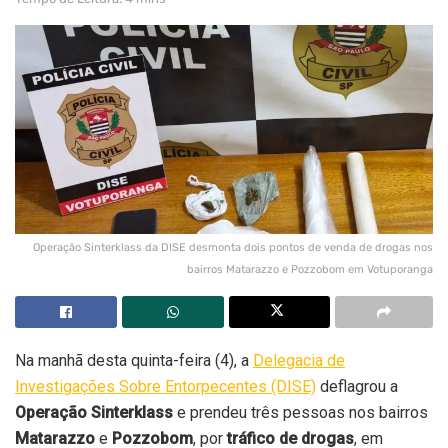
Operação Sinterklass da DISE desmonta dois pontos de venda de drogas nos
bairros Matarazzo e Pozzobom em Votuporanga
Na manhã desta quinta-feira (4), a
Delegacia de
Investigações Sobre Entorpecentes (DISE)
deflagrou a
Operação Sinterklass
e prendeu três pessoas nos bairros
Matarazzo
e
Pozzobom
, por
tráfico de drogas
, em