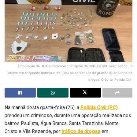
A operação da DEIC Piracicaba com apoio da ROMU e GOE surpreendeu o
criminoso enquanto dormia e resultou na apreensão de grande quantidade de
drogas. Crédito: Polícia Civil
Na manhã desta quarta-feira (26), a
Polícia Civil (PC)
prendeu um criminoso, durante uma operação realizada nos
bairros Paulista, Água Branca, Santa Terezinha, Monte
Cristo e Vila Rezende, por
tráfico de drogas
em