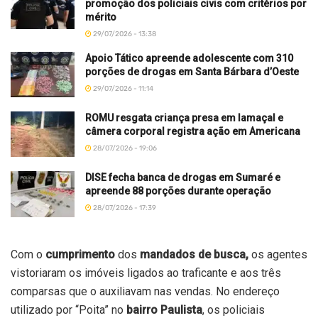
promoção dos policiais civis com critérios por
mérito
29/07/2026 - 13:38
Apoio Tático apreende adolescente com 310
porções de drogas em Santa Bárbara d’Oeste
29/07/2026 - 11:14
ROMU resgata criança presa em lamaçal e
câmera corporal registra ação em Americana
28/07/2026 - 19:06
DISE fecha banca de drogas em Sumaré e
apreende 88 porções durante operação
28/07/2026 - 17:39
Com o
cumprimento
dos
mandados de busca,
os agentes
vistoriaram os imóveis ligados ao traficante e aos três
comparsas que o auxiliavam nas vendas. No endereço
utilizado por “Poita” no
bairro Paulista
, os policiais