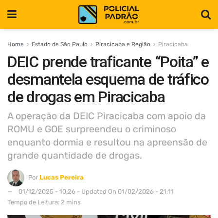
Home
Estado de São Paulo
Piracicaba e Região
Piracicaba
DEIC prende traficante “Poita” e
desmantela esquema de tráfico
de drogas em Piracicaba
A operação da DEIC Piracicaba com apoio da
ROMU e GOE surpreendeu o criminoso
enquanto dormia e resultou na apreensão de
grande quantidade de drogas.
Por
Lucas Pereira
01/12/2025 - 10:26 - Updated On 01/02/2026 - 21:11
Tempo de Leitura: 2 mins