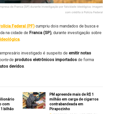
presa de Franca (SP) durante investigação por falsidade ideológica; imagem
com crédito à Polícia Federal
olícia Federal (PF)
cumpriu dois mandados de busca e
da na cidade de
Franca (SP)
, durante investigação sobre
 ideológica
.
o empresário investigado é suspeito de
emitir notas
porte
de
produtos eletrônicos importados
de forma
butos devidos
.
PM apreende mais de R$ 1
ilionário
milhão em carga de cigarros
ro com
contrabandeada em
 1 bilhão
Pirapozinho