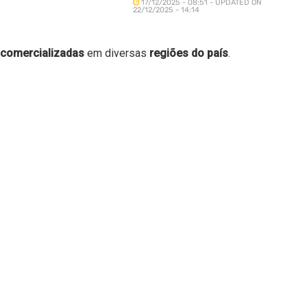
17/12/2025 - 08:51 - UPDATED ON
22/12/2025 - 14:14
comercializadas
em diversas
regiões do país
.