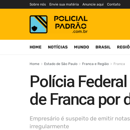
Sobre nós
Envie sua matéria
Anuncie aqui
Contato
HOME
NOTÍCIAS
MUNDO
BRASIL
REGIÕ
Home
Estado de São Paulo
Franca e Região
Franca
Polícia Feder
de Franca por 
Empresário é suspeito de emitir notas
irregularmente