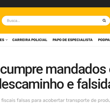
ES
CARREIRA POLICIAL
PAPO DE ESPECIALISTA
PODPA
al cumpre mandados
descaminho e falsid
 fiscais falsas para acobertar transporte de prod