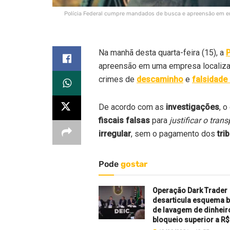
Polícia Federal cumpre mandados de busca e apreensão em em
Na manhã desta quarta-feira (15), a
P
apreensão em uma empresa localiza
crimes de
descaminho
e
falsidade
De acordo com as
investigações
, 
fiscais falsas
para
justificar o trans
irregular
, sem o pagamento dos
tri
Pode
gostar
Operação Dark Trader
desarticula esquema b
de lavagem de dinhei
bloqueio superior a R$