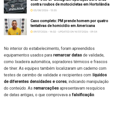
contra roubos de motocicletas em Hortolândia
03/08/2026 - 13:55
Caso completo: PM prende homem por quatro
tentativas de homicídio em Americana
09/07/2026 - 14:02 - UPDATED ON 14/07/2026 - 09:54
No interior do estabelecimento, foram apreendidos
equipamentos usados para
remarcar datas
de validade,
como lixadeira automática, sopradores térmicos e frascos
de tíner. As equipes também localizaram um caderno com
testes de carimbo de validade e recipientes com l
íquidos
de diferentes densidades e cores
, indicando manipulação
do conteúdo. As
remarcações
apresentavam resquícios
de datas antigas, o que comprovava a
falsificação
.