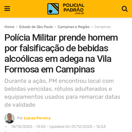
Home
Estado de São Paulo
Campinas e Região
Campinas
Polícia Militar prende homem
por falsificação de bebidas
alcoólicas em adega na Vila
Formosa em Campinas
Durante a ação, PM encontrou local com
bebidas vencidas, rótulos adulterados e
equipamentos usados para remarcar datas
de validade
Por
Lucas Pereira
18/10/2025 - 13:55 - Updated On 01/12/2025 - 12:53