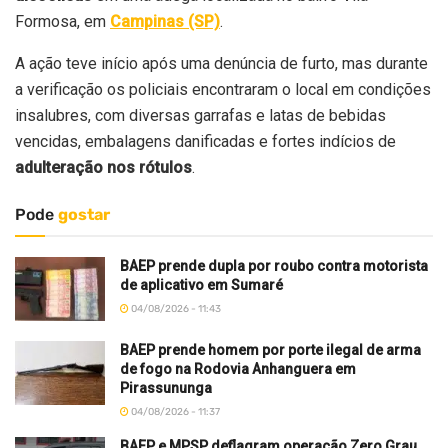
Formosa, em
Campinas (SP)
.
A ação teve início após uma denúncia de furto, mas durante
a verificação os policiais encontraram o local em condições
insalubres, com diversas garrafas e latas de bebidas
vencidas, embalagens danificadas e fortes indícios de
adulteração nos rótulos
.
Pode
gostar
BAEP prende dupla por roubo contra motorista
de aplicativo em Sumaré
04/08/2026 - 11:43
BAEP prende homem por porte ilegal de arma
de fogo na Rodovia Anhanguera em
Pirassununga
04/08/2026 - 11:37
BAEP e MPSP deflagram operação Zero Grau