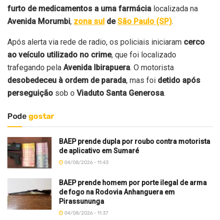
furto de medicamentos a uma farmácia
localizada na
Avenida Morumbi
,
zona sul
de
São Paulo (SP)
.
Após alerta via rede de radio, os policiais iniciaram
cerco
ao veículo utilizado no crime
, que foi localizado
trafegando pela
Avenida Ibirapuera
. O motorista
desobedeceu à ordem de parada
, mas foi
detido após
perseguição
sob o
Viaduto Santa Generosa
.
Pode
gostar
BAEP prende dupla por roubo contra motorista
de aplicativo em Sumaré
04/08/2026 - 11:43
BAEP prende homem por porte ilegal de arma
de fogo na Rodovia Anhanguera em
Pirassununga
04/08/2026 - 11:37