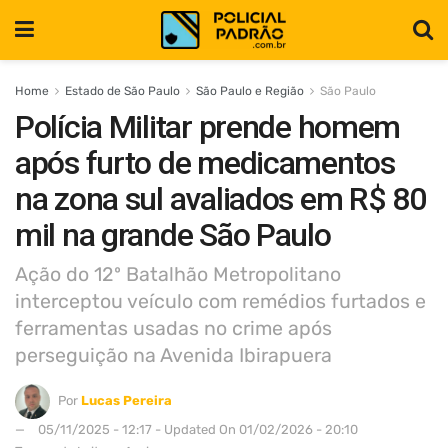
Home
Estado de São Paulo
São Paulo e Região
São Paulo
Polícia Militar prende homem
após furto de medicamentos
na zona sul avaliados em R$ 80
mil na grande São Paulo
Ação do 12º Batalhão Metropolitano
interceptou veículo com remédios furtados e
ferramentas usadas no crime após
perseguição na Avenida Ibirapuera
Por
Lucas Pereira
05/11/2025 - 12:17 - Updated On 01/02/2026 - 20:10