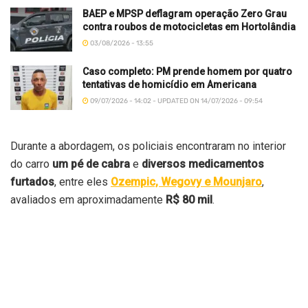
BAEP e MPSP deflagram operação Zero Grau
contra roubos de motocicletas em Hortolândia
03/08/2026 - 13:55
Caso completo: PM prende homem por quatro
tentativas de homicídio em Americana
09/07/2026 - 14:02 - UPDATED ON 14/07/2026 - 09:54
Durante a abordagem, os policiais encontraram no interior
do carro
um pé de cabra
e
diversos medicamentos
furtados
, entre eles
Ozempic, Wegovy e Mounjaro
,
avaliados em aproximadamente
R$ 80 mil
.