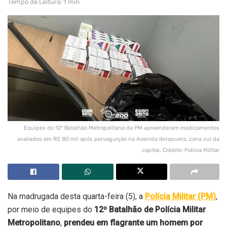
Tempo de Leitura: 1 min
Equipes do 12º Batalhão Metropolitano da PM apreenderam medicamentos
avaliados em R$ 80 mil após perseguição na Avenida Ibirapuera, zona sul da
capital. Crédito: Polícia Militar
Na madrugada desta quarta-feira (5), a
Polícia Militar (PM)
,
por meio de equipes do
12º Batalhão de Polícia Militar
Metropolitano
,
prendeu em flagrante um homem por