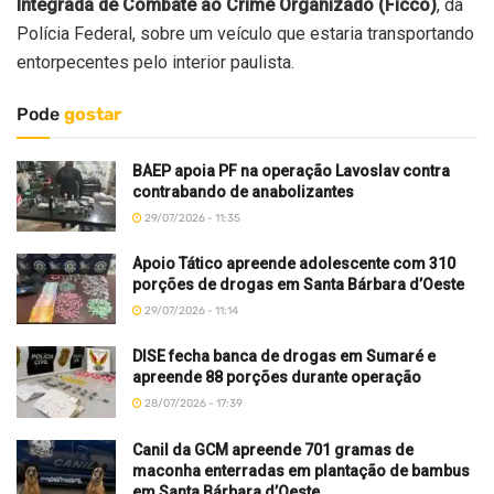
Integrada de Combate ao Crime Organizado (Ficco)
, da
Polícia Federal, sobre um veículo que estaria transportando
entorpecentes pelo interior paulista.
Pode
gostar
BAEP apoia PF na operação Lavoslav contra
contrabando de anabolizantes
29/07/2026 - 11:35
Apoio Tático apreende adolescente com 310
porções de drogas em Santa Bárbara d’Oeste
29/07/2026 - 11:14
DISE fecha banca de drogas em Sumaré e
apreende 88 porções durante operação
28/07/2026 - 17:39
Canil da GCM apreende 701 gramas de
maconha enterradas em plantação de bambus
em Santa Bárbara d’Oeste