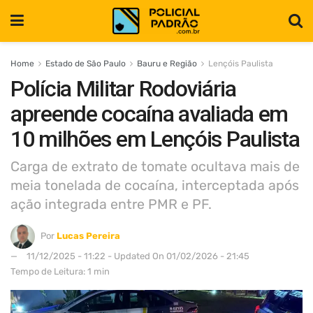
Home
Estado de São Paulo
Bauru e Região
Lençóis Paulista
Polícia Militar Rodoviária
apreende cocaína avaliada em
10 milhões em Lençóis Paulista
Carga de extrato de tomate ocultava mais de
meia tonelada de cocaína, interceptada após
ação integrada entre PMR e PF.
Por
Lucas Pereira
11/12/2025 - 11:22 - Updated On 01/02/2026 - 21:45
Tempo de Leitura: 1 min