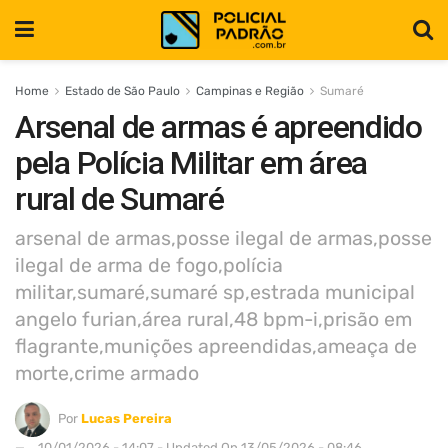
Home
Estado de São Paulo
Campinas e Região
Sumaré
Arsenal de armas é apreendido
pela Polícia Militar em área
rural de Sumaré
arsenal de armas,posse ilegal de armas,posse
ilegal de arma de fogo,polícia
militar,sumaré,sumaré sp,estrada municipal
angelo furian,área rural,48 bpm-i,prisão em
flagrante,munições apreendidas,ameaça de
morte,crime armado
Por
Lucas Pereira
10/01/2026 - 14:07 - Updated On 13/05/2026 - 08:46