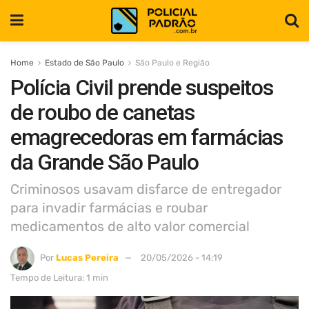
Home
Estado de São Paulo
São Paulo e Região
Polícia Civil prende suspeitos
de roubo de canetas
emagrecedoras em farmácias
da Grande São Paulo
Criminosos usavam disfarce de entregador
para invadir farmácias e roubar
medicamentos de alto valor comercial
Por
Lucas Pereira
20/05/2026 - 14:19
Tempo de Leitura: 1 min