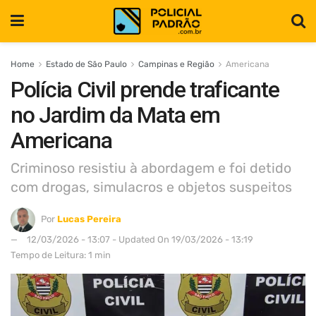
Home
Estado de São Paulo
Campinas e Região
Americana
Polícia Civil prende traficante
no Jardim da Mata em
Americana
Criminoso resistiu à abordagem e foi detido
com drogas, simulacros e objetos suspeitos
Por
Lucas Pereira
12/03/2026 - 13:07 - Updated On 19/03/2026 - 13:19
Tempo de Leitura: 1 min