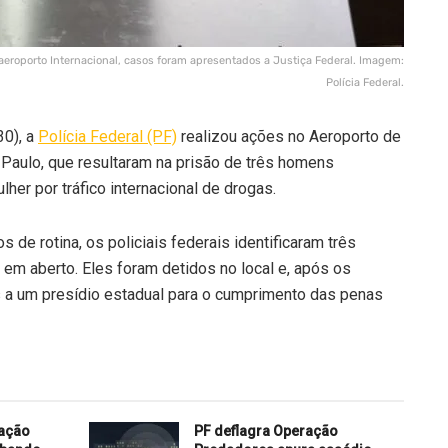
m aeroporto Internacional, casos foram apresentados a Justiça Federal. Imagem:
Polícia Federal.
30), a
Polícia Federal (PF)
realizou ações no Aeroporto de
o Paulo, que resultaram na prisão de três homens
her por tráfico internacional de drogas.
 de rotina, os policiais federais identificaram três
em aberto. Eles foram detidos no local e, após os
s a um presídio estadual para o cumprimento das penas
ração
PF deflagra Operação