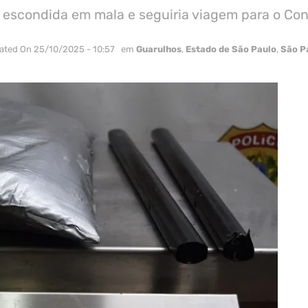
a escondida em mala e seguiria viagem para o Co
ated On 25/10/2025 - 10:57
em
Guarulhos
,
Estado de São Paulo
,
São P