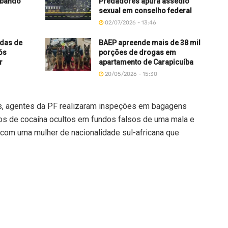
abando
Predadores apura assédio
sexual em conselho federal
02/07/2026 - 13:46
adas de
BAEP apreende mais de 38 mil
ós
porções de drogas em
r
apartamento de Carapicuíba
20/05/2026 - 15:30
s, agentes da PF realizaram inspeções em bagagens
los de cocaína ocultos em fundos falsos de uma mala e
 com uma mulher de nacionalidade sul-africana que