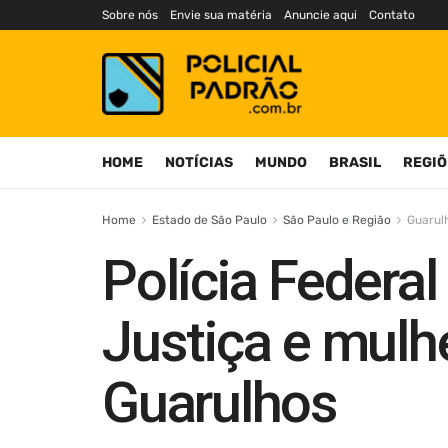
Sobre nós
Envie sua matéria
Anuncie aqui
Contato
HOME
NOTÍCIAS
MUNDO
BRASIL
REGIÕ
Home
Estado de São Paulo
São Paulo e Região
Guarul
Polícia Federal
Justiça e mulhe
Guarulhos