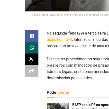
Ações foram feitas pela Polícia Federal e por se tratar de u
Na segunda-feira (29) e terça-feira (
Guarulhos (SP)
, Internacional de Sã
procurados pela Justiça e de uma mul
Durante os procedimentos migratórios
brasileiros com mandados de prisão 
trâmites legais, serão encaminhado
determinadas pela Justiça.
Pode
gostar
BAEP apoia PF na ope