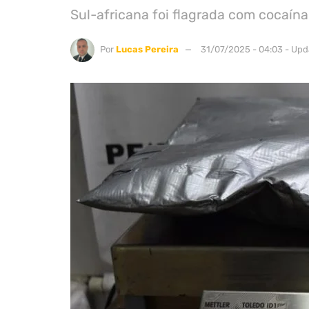
Sul-africana foi flagrada com cocaín
Por
Lucas Pereira
31/07/2025 - 04:03 - Upd