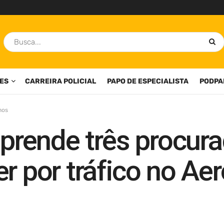
ES
CARREIRA POLICIAL
PAPO DE ESPECIALISTA
PODPA
hos
 prende três procur
r por tráfico no Ae