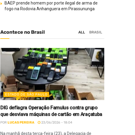
BAEP prende homem por porte ilegal de arma de
fogo na Rodovia Anhanguera em Pirassununga
Acontece no Brasil
ALL
BRASIL
ESTADO DE SÃO PAULO
DIG deflagra Operação Famulus contra grupo
que desviava máquinas de cartão em Araçatuba
POR
LUCAS PEREIRA
23/06/2026 - 18:04
Na manhã desta terça-feira (23), a Delegacia de