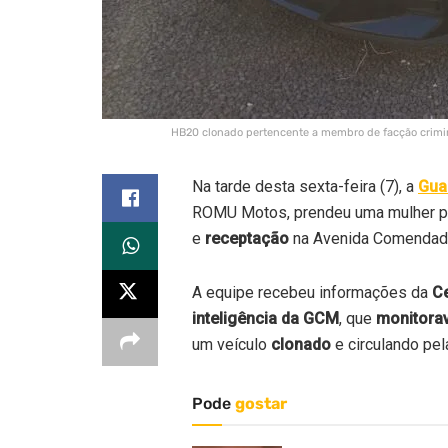
HB20 clonado pertencente a membro de facção crimino
Na tarde desta sexta-feira (7), a
Gua
ROMU Motos, prendeu uma mulher 
e
receptação
na Avenida Comendado
A equipe recebeu informações da
Ce
inteligência da GCM
, que
monitora
um veículo
clonado
e circulando pe
Pode
gostar