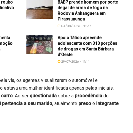
 roubo
BAEP prende homem por porte
licativo
ilegal de arma de fogo na
Rodovia Anhanguera em
Pirassununga
04/08/2026 - 11:37
menta
Apoio Tático apreende
omoção
adolescente com 310 porções
m
de drogas em Santa Bárbara
d’Oeste
29/07/2026 - 11:14
ela via, os agentes visualizaram o automóvel e
 estava uma mulher identificada apenas pelas iniciais,
 carro
. Ao ser
questionada
sobre a
procedência
do
l
pertencia a seu marido
, atualmente
preso
e
integrante