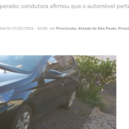
perado; condutora afirmou que o automóvel perte
ated On 01/02/2026 - 20:28
em
Piracicaba
,
Estado de São Paulo
,
Pirac