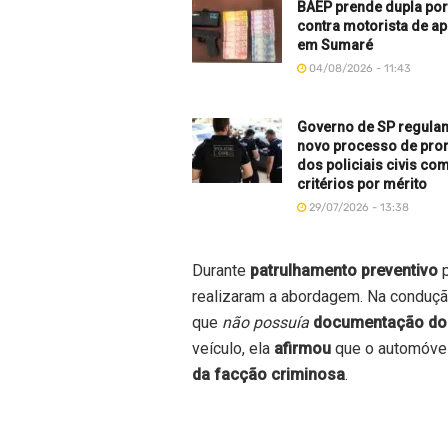
BAEP prende dupla por
contra motorista de ap
em Sumaré
04/08/2026 - 11:43
Governo de SP regula
novo processo de pr
dos policiais civis co
critérios por mérito
29/07/2026 - 13:38
Durante
patrulhamento preventivo
p
realizaram a abordagem. Na condução
que
não possuía
documentação do
veículo, ela
afirmou
que o automóve
da facção criminosa
.