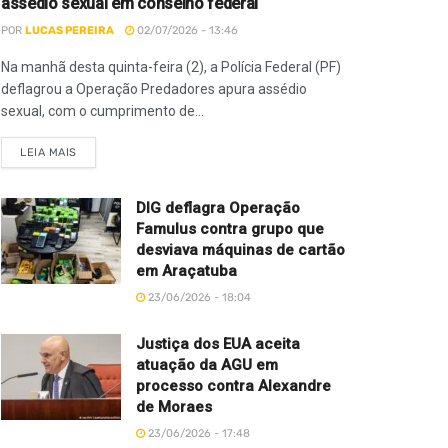
assédio sexual em conselho federal
POR
LUCAS PEREIRA
02/07/2026 - 13:46
Na manhã desta quinta-feira (2), a Polícia Federal (PF)
deflagrou a Operação Predadores apura assédio
sexual, com o cumprimento de...
LEIA MAIS
DIG deflagra Operação
Famulus contra grupo que
desviava máquinas de cartão
em Araçatuba
23/06/2026 - 18:04
Justiça dos EUA aceita
atuação da AGU em
processo contra Alexandre
de Moraes
23/06/2026 - 17:48