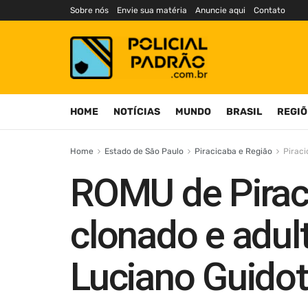
Sobre nós
Envie sua matéria
Anuncie aqui
Contato
HOME
NOTÍCIAS
MUNDO
BRASIL
REGIÕ
Home
Estado de São Paulo
Piracicaba e Região
Pirac
ROMU de Pirac
clonado e adult
Luciano Guidot