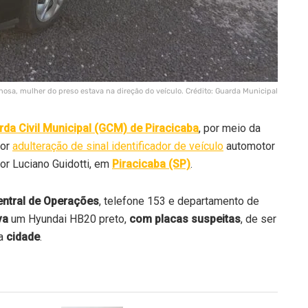
sa, mulher do preso estava na direção do veículo. Crédito: Guarda Municipal
rda Civil Municipal (GCM) de Piracicaba
, por meio da
por
adulteração de sinal identificador de veículo
automotor
r Luciano Guidotti, em
Piracicaba (SP)
.
ntral de Operações
, telefone 153 e departamento de
va
um Hyundai HB20 preto,
com placas suspeitas
, de ser
la
cidade
.